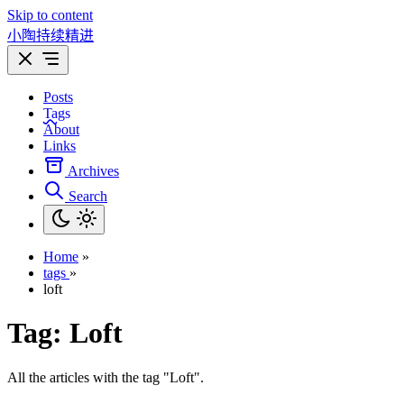
Skip to content
小陶持续精进
Posts
Tags
About
Links
Archives
Search
Home
»
tags
»
loft
Tag:
Loft
All the articles with the tag "Loft".