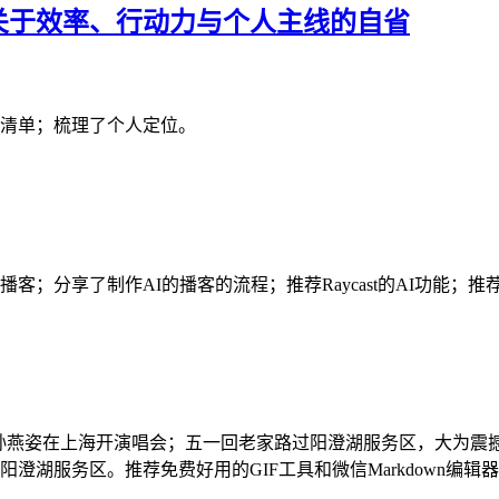
场关于效率、行动力与个人主线的自省
具清单；梳理了个人定位。
做AI播客；分享了制作AI的播客的流程；推荐Raycast的AI功
重启；孙燕姿在上海开演唱会；五一回老家路过阳澄湖服务区，大为震撼；推
湖服务区。推荐免费好用的GIF工具和微信Markdown编辑