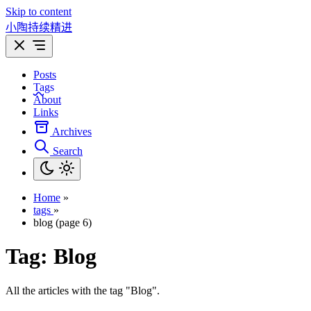
Skip to content
小陶持续精进
Posts
Tags
About
Links
Archives
Search
Home
»
tags
»
blog (page 6)
Tag:
Blog
All the articles with the tag "Blog".