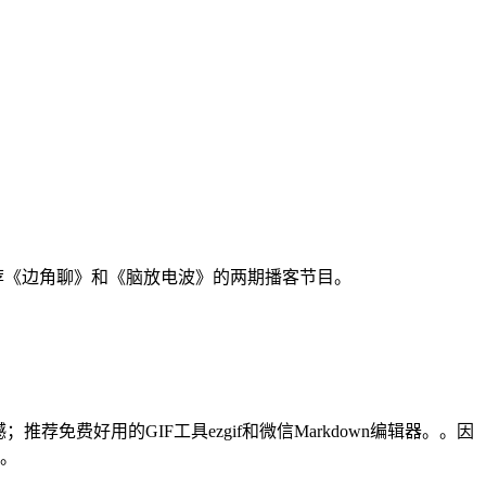
能；推荐《边角聊》和《脑放电波》的两期播客节目。
荐免费好用的GIF工具ezgif和微信Markdown编辑器。。因
器。