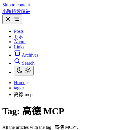
Skip to content
小陶持续精进
Posts
Tags
About
Links
Archives
Search
Home
»
tags
»
高德-mcp
Tag:
高德 MCP
All the articles with the tag "高德 MCP".