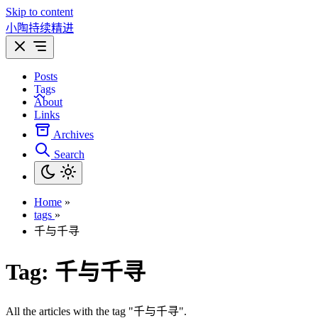
Skip to content
小陶持续精进
Posts
Tags
About
Links
Archives
Search
Home
»
tags
»
千与千寻
Tag:
千与千寻
All the articles with the tag "千与千寻".