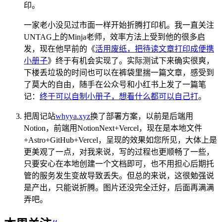
印。
一家老小没见过市面一样开始折腾打印机。我一直关注
UNTAG上的Minja老师，效率方法上受到他的很多启
发，现在他早前的《
活用废纸，把待读文章打印成便携
小册子
》终于有机会实现了。实际测试下来确实很爽，
下楼丢垃圾的时间也可以在裤袋里揣一篇文章，感受到
了莫大的自由，随手在公众号和小红书上发了一篇笔
记：
终于可以自制小册子，想看什么都可以自己打
。
把周记站
whyya.xyz
换了部署方案，以前是后端用
Notion，前端用NotionNext+Vercel，现在是本地文件
+Astro+GitHub+Vercel，呈现的效果如您所见，大体上是
更美观了一点，对我来说，写的过程也更顺畅了一些，
只要安心在本地创建一个文档即可，也不用担心后期托
管的服务发生变故导致丢失。但总的来说，这很勉强说
是产出，只能说折腾。图片还没完全迁好，后面再满满
弄吧。