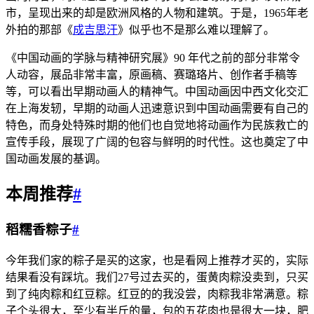
市，呈现出来的却是欧洲风格的人物和建筑。于是，1965年老
外拍的那部《
成吉思汗
》似乎也不是那么难以理解了。
《中国动画的学脉与精神研究展》90 年代之前的部分非常令
人动容，展品非常丰富，原画稿、赛璐珞片、创作者手稿等
等，可以看出早期动画人的精神气。中国动画因中西文化交汇
在上海发轫，早期的动画人迅速意识到中国动画需要有自己的
特色，而身处特殊时期的他们也自觉地将动画作为民族救亡的
宣传手段，展现了广阔的包容与鲜明的时代性。这也奠定了中
国动画发展的基调。
本周推荐
#
稻糯香粽子
#
今年我们家的粽子是买的这家，也是看网上推荐才买的，实际
结果看没有踩坑。我们27号过去买的，蛋黄肉粽没卖到，只买
到了纯肉粽和红豆粽。红豆的的我没尝，肉粽我非常满意。粽
子个头很大，至少有半斤的量，包的五花肉也是很大一块，肥