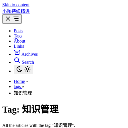
Skip to content
小陶持续精进
Posts
Tags
About
Links
Archives
Search
Home
»
tags
»
知识管理
Tag:
知识管理
All the articles with the tag "知识管理".