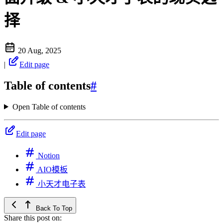
择
20 Aug, 2025
|
Edit page
Table of contents
#
Open Table of contents
Edit page
Notion
AIO模板
小天才电子表
Back To Top
Share this post on: