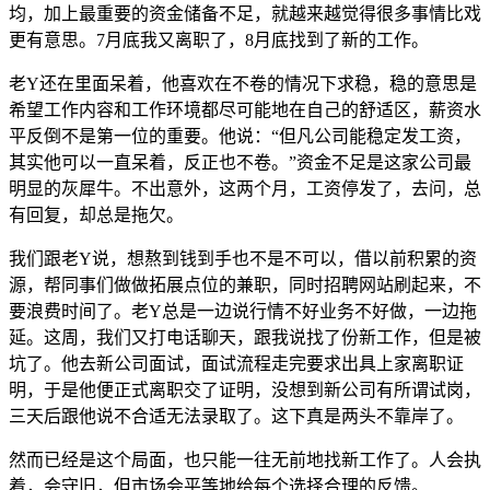
均，加上最重要的资金储备不足，就越来越觉得很多事情比戏
更有意思。7月底我又离职了，8月底找到了新的工作。
老Y还在里面呆着，他喜欢在不卷的情况下求稳，稳的意思是
希望工作内容和工作环境都尽可能地在自己的舒适区，薪资水
平反倒不是第一位的重要。他说：“但凡公司能稳定发工资，
其实他可以一直呆着，反正也不卷。”资金不足是这家公司最
明显的灰犀牛。不出意外，这两个月，工资停发了，去问，总
有回复，却总是拖欠。
我们跟老Y说，想熬到钱到手也不是不可以，借以前积累的资
源，帮同事们做做拓展点位的兼职，同时招聘网站刷起来，不
要浪费时间了。老Y总是一边说行情不好业务不好做，一边拖
延。这周，我们又打电话聊天，跟我说找了份新工作，但是被
坑了。他去新公司面试，面试流程走完要求出具上家离职证
明，于是他便正式离职交了证明，没想到新公司有所谓试岗，
三天后跟他说不合适无法录取了。这下真是两头不靠岸了。
然而已经是这个局面，也只能一往无前地找新工作了。人会执
着，会守旧，但市场会平等地给每个选择合理的反馈。