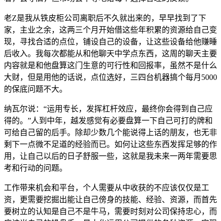
老Z是我从铁皮柜公司离职后不久就出来的，早早找到了下
家，主业之余，这两三个月开始借这些年积累的资源给自己变
现，寻找合适的点位，铺设自己的设备，让这些设备给他赚睡
后收入。我每次都能从和他聊天中学点东西，这周的聊天主要
内容就是和他盘算这门生意的可行性和回报率，虽然不是什么
大财，但是用他的话说，点位选好，三四台机器搞个每月5000
的保底问题不大。
纳瓦尔说：“运用专长，发挥杠杆效应，最终你会得到自己应
得的。”人到中年，越发感觉有必要盘算一下自己可打的牌和
可给自己留的后手。除却少数几个能说得上话的朋友，也无非
剩下一点微不足道的经验而已。如何让这些东西发挥足够的作
用，让自己以后的日子舒服一些，这就是我未来一两年需要思
考和行动的问题。
工作带来机会和平台，个人需要从中收获的不应该仅仅是工
资，更需要挖掘出能让自己傍身的技能、经验、资源，而首先
要树立的认知是自己不是牛马，需要时刻对公司保持忠心，而