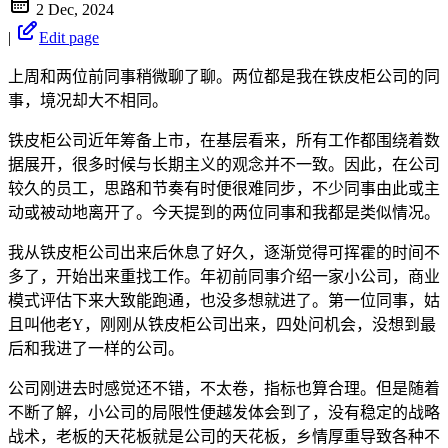
2 Dec, 2024
|
Edit page
上周和两位前同事稍微聊了聊。两位都是我在铁皮柜公司的同
事，境况却大不相同。
铁皮柜公司近年筹备上市，在基层看来，所有工作都围绕着数
据展开，很多时候与长期主义的观念并不一致。因此，在公司
较久的员工，思路和节奏有时便很难同步，不少同事由此或主
动或被动地离开了。今天提到的两位同事和我都是类似情况。
我从铁皮柜公司出来后休息了好久，逐渐觉得可挥霍的时间不
多了，开始出来重找工作。年初前同事介绍一家小公司，商业
模式评估下来大致能跑通，也没多想就进了。第一位同事，姑
且叫他老Y，刚刚从铁皮柜公司出来，四处问机会，没想到最
后和我进了一样的公司。
公司刚进去时感觉还不错，不太卷，指标也算合理。但是随着
不断了解，小公司的局限性便越发体会到了，没有稳定的战略
战术，老板的天花板就是公司的天花板，乡情厚重导致各种不