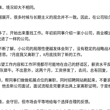
事，境况却大不相同。
据展开，很多时候与长期主义的观念并不一致。因此，在公司较
多了，开始出来重找工作。年初前同事介绍一家小公司，商业模
我进了一样的公司。
不断了解，小公司的局限性便越发体会到了，没有稳定的战略战
思。7月底我又离职了，8月底找到了新的工作。
希望工作内容和工作环境都尽可能地在自己的舒适区，薪资水平反
的灰犀牛。不出意外，这两个月，工资停发了，去问，总有回复，
源，帮同事们做做拓展点位的兼职，同时招聘网站刷起来，不要
。他去新公司面试，面试流程走完要求出具上家离职证明，于是
着，会守旧，但市场会平等地给每个选择合理的反馈。