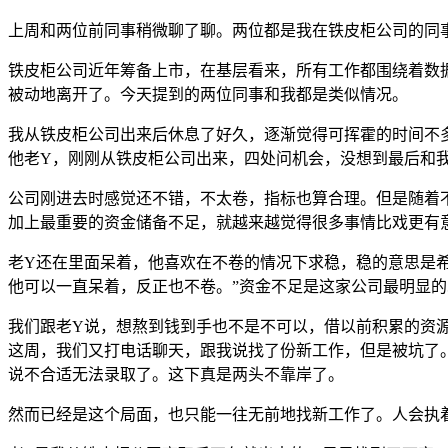
上周和两位前同事稍微聊了聊。两位都是我在铁皮柜公司的同
铁皮柜公司近年筹备上市，在基层看来，所有工作都围绕着数
被动地离开了。今天提到的两位同事和我都是类似情况。
我从铁皮柜公司出来后休息了好久，逐渐觉得可挥霍的时间不
他老Y，刚刚从铁皮柜公司出来，四处问机会，没想到最后和
公司刚进去时感觉还不错，不太卷，指标也算合理。但是随着
加上最重要的资金储备不足，就越来越觉得很多事情比戏更有意
老Y还在里面呆着，他喜欢在不卷的情况下求稳，稳的意思是
他可以一直呆着，反正也不卷。”资金不足是这家公司最明显
我们跟老Y说，想熬到钱到手也不是不可以，借以前积累的资
这周，我们又打电话聊天，跟我说找了份新工作，但是被坑了
说不合适无法录取了。这下真是两头不靠岸了。
然而已经是这个局面，也只能一往无前地找新工作了。人会执