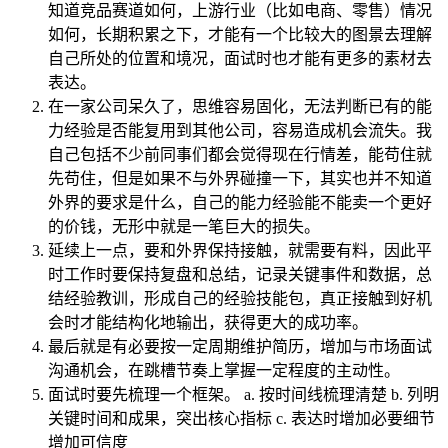
知道竞品赛道如何，上游行业（比如电商、零售）情况
如何，长期积累之下，才能有一个比较大的图景去理解
自己所处的位置和境况，面试时也才能有更多的素材去
表达。
在一家公司呆久了，思维容易固化，无法判断已有的能
力经验是否能复用到其他公司，容易造成机会流失。我
自己包括不少前同事们都会觉得现在行情差，能苟住就
先苟住，但是如果不与外界碰撞一下，其实也并不知道
外界的要求是什么，自己的能力经验能不能卖一个更好
的价钱，无形中就是一笔巨大的损失。
延续上一点，要和外界保持接触，就需要有料，因此平
时工作时要保持复盘和总结，记录关键事件和数据，总
结经验教训，形成自己的经验技能包，真正接触到好机
会时才能结构化地输出，获得更大的成功率。
最后就是有必要按一定周期维护简历，增加与市场面试
沟通机会，在跳槽节奏上掌握一定程度的主动性。
面试时要先梳理一个框架。 a. 按时间线梳理清楚 b. 列明
关键时间和成果，突出核心指标 c. 表达时增加必要细节
增加可信度