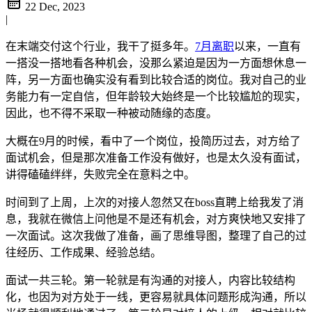
22 Dec, 2023
|
在末端交付这个行业，我干了挺多年。
7月离职
以来，一直有
一搭没一搭地看各种机会，没那么紧迫是因为一方面想休息一
阵，另一方面也确实没有看到比较合适的岗位。我对自己的业
务能力有一定自信，但年龄较大始终是一个比较尴尬的现实，
因此，也不得不采取一种被动随缘的态度。
大概在9月的时候，看中了一个岗位，投简历过去，对方给了
面试机会，但是那次准备工作没有做好，也是太久没有面试，
讲得磕磕绊绊，失败完全在意料之中。
时间到了上周，上次的对接人忽然又在boss直聘上给我发了消
息，我就在微信上问他是不是还有机会，对方爽快地又安排了
一次面试。这次我做了准备，画了思维导图，整理了自己的过
往经历、工作成果、经验总结。
面试一共三轮。第一轮就是有沟通的对接人，内容比较结构
化，也因为对方处于一线，更容易就具体问题形成沟通，所以