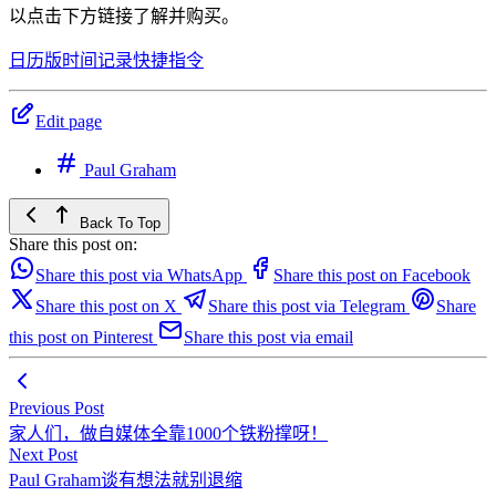
以点击下方链接了解并购买。
日历版时间记录快捷指令
Edit page
Paul Graham
Back To Top
Share this post on:
Share this post via WhatsApp
Share this post on Facebook
Share this post on X
Share this post via Telegram
Share
this post on Pinterest
Share this post via email
Previous Post
家人们，做自媒体全靠1000个铁粉撑呀！
Next Post
Paul Graham谈有想法就别退缩