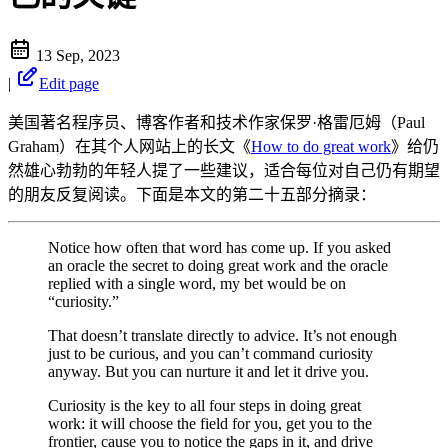
13 Sep, 2023
|
Edit page
美国著名程序员、博客作者和技术作家保罗·格雷厄姆（Paul
Graham）在其个人网站上的长文《
How to do great work
》给仍
然雄心勃勃的年轻人提了一些建议，适合每位对自己仍有期望
的朋友反复阅读。下面是本文的第二十五部分摘录：
Notice how often that word has come up. If you asked
an oracle the secret to doing great work and the oracle
replied with a single word, my bet would be on
“curiosity.”
That doesn’t translate directly to advice. It’s not enough
just to be curious, and you can’t command curiosity
anyway. But you can nurture it and let it drive you.
Curiosity is the key to all four steps in doing great
work: it will choose the field for you, get you to the
frontier, cause you to notice the gaps in it, and drive