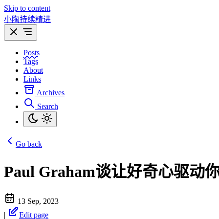
Skip to content
小陶持续精进
Posts
Tags
About
Links
Archives
Search
Go back
Paul Graham谈让好奇心
13 Sep, 2023
|
Edit page