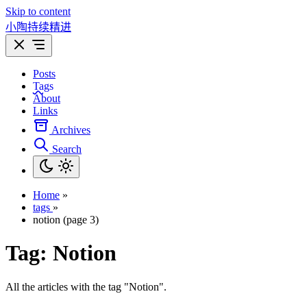
Skip to content
小陶持续精进
Posts
Tags
About
Links
Archives
Search
Home
»
tags
»
notion (page 3)
Tag:
Notion
All the articles with the tag "Notion".