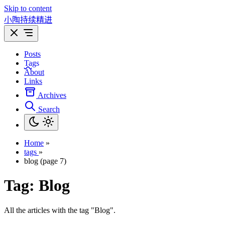
Skip to content
小陶持续精进
Posts
Tags
About
Links
Archives
Search
Home
»
tags
»
blog (page 7)
Tag:
Blog
All the articles with the tag "Blog".