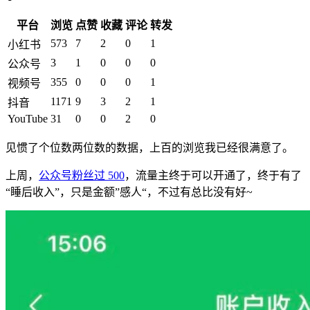
平台
浏览
点赞
收藏
评论
转发
573
7
2
0
1
小红书
3
1
0
0
0
公众号
355
0
0
0
1
视频号
1171
9
3
2
1
抖音
YouTube
31
0
0
2
0
见惯了个位数两位数的数据，上百的浏览我已经很满意了。
上周，
公众号粉丝过 500
，流量主终于可以开通了，终于有了
“睡后收入”，只是金额”感人“，不过有总比没有好~