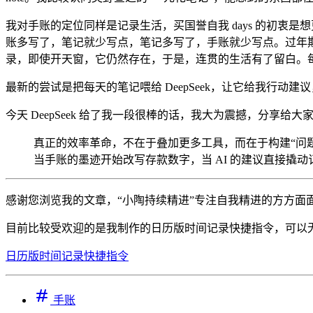
我对手账的定位同样是记录生活，买国誉自我 days 的初
账多写了，笔记就少写点，笔记多写了，手账就少写点。过年
录，即使开天窗，它仍然存在，于是，连贯的生活有了留白。
最新的尝试是把每天的笔记喂给 DeepSeek，让它给我行
今天 DeepSeek 给了我一段很棒的话，我大为震撼，分享
真正的效率革命，不在于叠加更多工具，而在于构建“问
当手账的墨迹开始改写存款数字，当 AI 的建议直接撬动
感谢您浏览我的文章，“小陶持续精进”专注自我精进的方方
目前比较受欢迎的是我制作的日历版时间记录快捷指令，可以
日历版时间记录快捷指令
手账