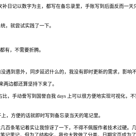
次补日记以数字为主，都写在备忘录里，手账写到后面反而一天
系统，就尝试实践了一下。
都有，不需要折腾。
我目前没遇到意外，同步延迟什么的，我没有即时更新的需求，影响
来两边都还算坚持下来了。
时长占比，手动誊写到国誉自我 days 上可以很方便地实现可视
本子上，方便的话就即时写到备忘录当天的笔记里。
自动创建几百条笔记着实让我惊讶了一下，不得不佩服作者技术过硬。
西都往笔记里记，但为了结构化，我也大致做了分类，日期定页成为