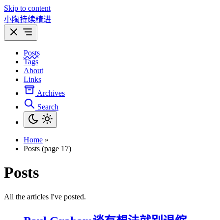
Skip to content
小陶持续精进
Posts
Tags
About
Links
Archives
Search
Home
»
Posts (page 17)
Posts
All the articles I've posted.