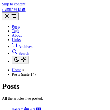
Skip to content
小陶持续精进
Posts
Tags
About
Links
Archives
Search
Home
»
Posts (page 14)
Posts
All the articles I've posted.